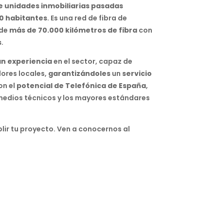
e unidades inmobiliarias pasadas
0 habitantes
. Es una red de fibra de
 de
más de 70.000 kilómetros de fibra
con
s
.
an experiencia
en el sector, capaz de
ores locales,
garantizándoles
un
servicio
on el
potencial de Telefónica de España
,
medios técnicos y los mayores estándares
lir tu proyecto. Ven a conocernos al