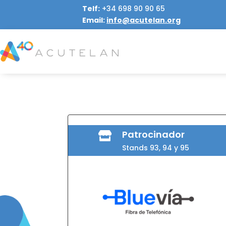
Telf:
+34
698 90 90 65
Email:
info@acutelan.org
Patrocinador

Stands 93, 94 y 95