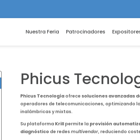
Nuestra Feria
Patrocinadores
Expositore
Phicus Tecnolo
Phicus Tecnología
ofrece
soluciones avanzadas de
operadores de telecomunicaciones, optimizando la
inalámbricas y mixtas.
Su plataforma
Krill
permite la
provisión automatiz
diagnóstico
de redes
multivendor
, reduciendo cost