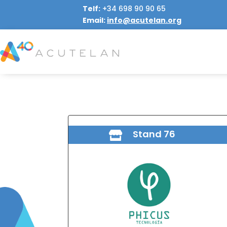
Telf:
+34
698 90 90 65
Email:
info@acutelan.org
Stand 76
